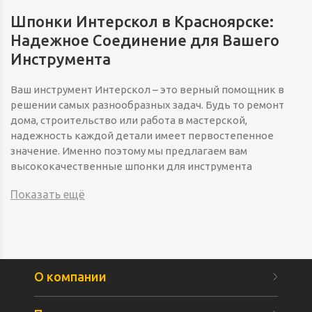
Шпонки Интерскол в Красноярске:
Надежное Соединение для Вашего
Инструмента
Ваш инструмент Интерскол – это верный помощник в
решении самых разнообразных задач. Будь то ремонт
дома, строительство или работа в мастерской,
надежность каждой детали имеет первостепенное
значение. Именно поэтому мы предлагаем вам
высококачественные шпонки для инструмента
Интерскол, которые обеспечат долговечность и
Показать ещё
бесперебойную работу вашего оборудования.
Почему шпонки так важны?
Шпонка – это небольшой, но критически важный
О компании
элемент, который служит для передачи крутящего
момента между валом и деталью, например, между
валом двигателя и режущим диском или патроном.